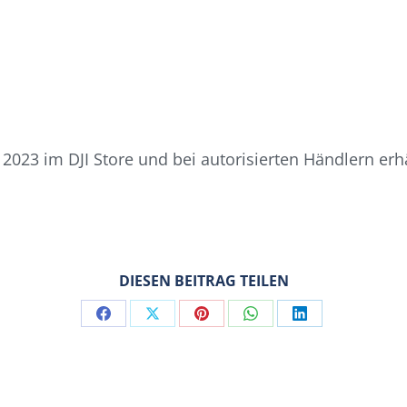
 2023 im DJI Store und bei autorisierten Händlern erhä
DIESEN BEITRAG TEILEN
Share
Share
Share
Share
Share
on
on
on
on
on
Facebook
X
Pinterest
WhatsApp
LinkedIn