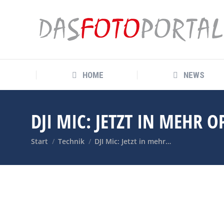
HOME
NEWS
HOME
NEWS
DJI MIC: JETZT IN MEHR 
Sie befinden sich hier:
Start
Technik
DJI Mic: Jetzt in mehr…