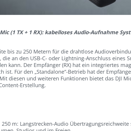
 Mic (1 TX + 1 RX): kabelloses Audio-Aufnahme Sys
e bis zu 250 Metern für die drahtlose Audioverbindung
 die an den USB-C- oder Lightning-Anschluss eines 
en kann. Der Empfänger (RX) hat ein integriertes ma
 ist. Für den „Standalone“-Betrieb hat der Empfänger
it diesen und weiteren Funktionen bietet das DJI Mic 
Content-Erstellung.
 250 m: Langstrecken-Audio Übertragungsreichweite s
men, Studios und im Freien.