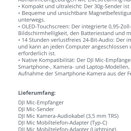
• Kompakt und ultraleicht: Der 30g-Sender ist
• Bequeme und unsichtbare Magnetbefestigung:
unterwegs.
• OLED-Touchscreen: Der integrierte 0,95-Zol
Bildschirmhelligkeit, den Batteriestand und 
• 14 Stunden verlustfreies 24-Bit-Audio: Der 
und kann an jeden Computer angeschlossen un
erforderlich ist.
• Native Kompatibilität: Der DJI Mic-Empfäng
Smartphone-, Kamera- und Laptop-Modellen, z
Aufnahme der Smartphone-Kamera aus der Fe
Lieferumfang:
DJI Mic-Empfänger
DJI Mic-Sender
DJI Mic Kamera-Audiokabel (3,5 mm TRS)
DJI Mic Mobiltelefon-Adapter (Typ-C)
DJI Mic Mobiltelefon-Adapter (Lightning)