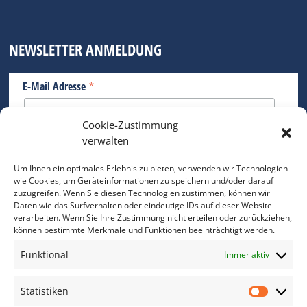
NEWSLETTER ANMELDUNG
*
E-Mail Adresse
Cookie-Zustimmung
Bitte geben Sie Ihre E-Mail Adresse ein.
verwalten
*
verpflichtend
Um Ihnen ein optimales Erlebnis zu bieten, verwenden wir Technologien
wie Cookies, um Geräteinformationen zu speichern und/oder darauf
zuzugreifen. Wenn Sie diesen Technologien zustimmen, können wir
Daten wie das Surfverhalten oder eindeutige IDs auf dieser Website
verarbeiten. Wenn Sie Ihre Zustimmung nicht erteilen oder zurückziehen,
können bestimmte Merkmale und Funktionen beeinträchtigt werden.
DAS FOTO PRAXIS LEXIKON
Funktional
Immer aktiv
www.foto-praxis-lexikon.de
Statistiken
Statis