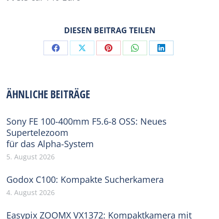
DIESEN BEITRAG TEILEN
Share
Share
Share
Share
Share
on
on
on
on
on
Facebook
X
Pinterest
WhatsApp
LinkedIn
ÄHNLICHE BEITRÄGE
Sony FE 100-400mm F5.6-8 OSS: Neues
Supertelezoom
für das Alpha-System
5. August 2026
Godox C100: Kompakte Sucherkamera
4. August 2026
Easypix ZOOMX VX1372: Kompaktkamera mit