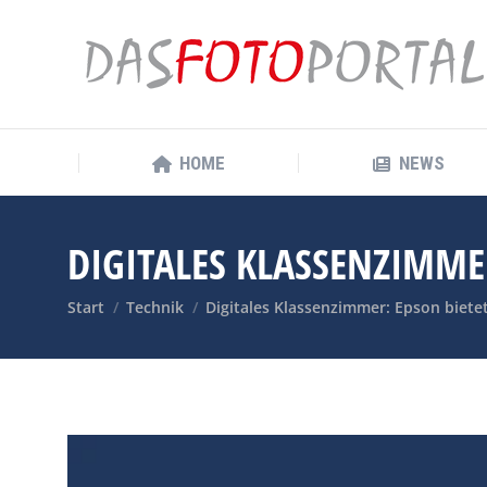
HOME
NEWS
HOME
NEWS
DIGITALES KLASSENZIMME
Sie befinden sich hier:
Start
Technik
Digitales Klassenzimmer: Epson biet