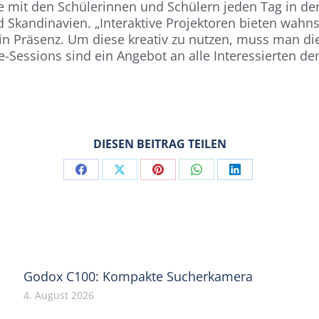
ie mit den Schülerinnen und Schülern jeden Tag in der
d Skandinavien. „Interaktive Projektoren bieten wahns
 in Präsenz. Um diese kreativ zu nutzen, muss man d
Sessions sind ein Angebot an alle Interessierten de
DIESEN BEITRAG TEILEN
Share
Share
Share
Share
Share
on
on
on
on
on
Facebook
X
Pinterest
WhatsApp
LinkedIn
Godox C100: Kompakte Sucherkamera
4. August 2026