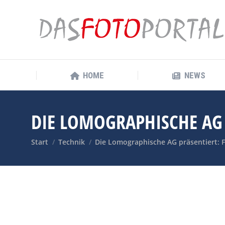
HOME
NEWS
HOME
NEWS
DIE LOMOGRAPHISCHE AG 
Sie befinden sich hier:
Start
Technik
Die Lomographische AG präsentiert: