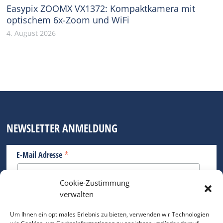
Easypix ZOOMX VX1372: Kompaktkamera mit
optischem 6x-Zoom und WiFi
4. August 2026
NEWSLETTER ANMELDUNG
*
E-Mail Adresse
Cookie-Zustimmung
Bitte geben Sie Ihre E-Mail Adresse ein.
verwalten
*
verpflichtend
Um Ihnen ein optimales Erlebnis zu bieten, verwenden wir Technologien