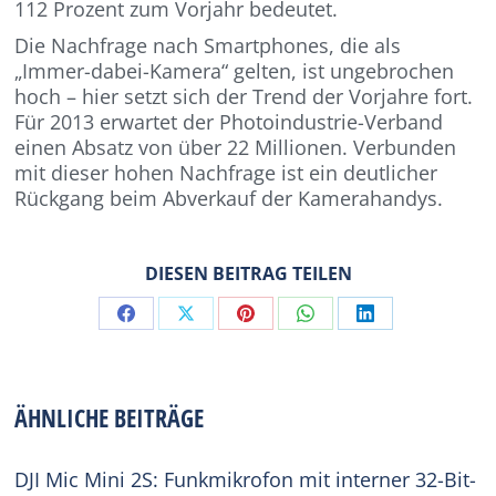
112 Prozent zum Vorjahr bedeutet.
Die Nachfrage nach Smartphones, die als
„Immer-dabei-Kamera“ gelten, ist ungebrochen
hoch – hier setzt sich der Trend der Vorjahre fort.
Für 2013 erwartet der Photoindustrie-Verband
einen Absatz von über 22 Millionen. Verbunden
mit dieser hohen Nachfrage ist ein deutlicher
Rückgang beim Abverkauf der Kamerahandys.
DIESEN BEITRAG TEILEN
Share
Share
Share
Share
Share
on
on
on
on
on
Facebook
X
Pinterest
WhatsApp
LinkedIn
ÄHNLICHE BEITRÄGE
DJI Mic Mini 2S: Funkmikrofon mit interner 32-Bit-