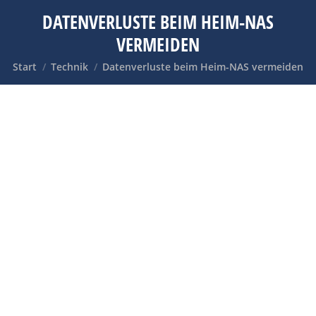
DATENVERLUSTE BEIM HEIM-NAS
VERMEIDEN
Sie befinden sich hier:
Start
Technik
Datenverluste beim Heim-NAS vermeiden