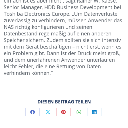
einfach ist es aber nicht“, sagt Rainer W. Kaese,
Senior Manager, HDD Business Development bei
Toshiba Electronics Europe. „Um Datenverluste
zuverlässig zu verhindern, müssen Anwender das
NAS richtig konfigurieren und seinen
Datenbestand regelmäßig auf einen anderen
Speicher sichern. Zudem sollten sie sich intensiv
mit dem Gerät beschäftigen – nicht erst, wenn es
ein Problem gibt. Dann ist der Druck meist groß,
und dem unerfahrenen Anwender unterlaufen
leicht Fehler, die eine Rettung von Daten
verhindern können.“
DIESEN BEITRAG TEILEN
Share
Share
Share
Share
Share
on
on
on
on
on