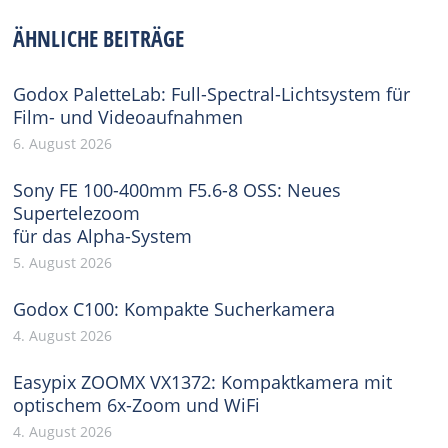
Facebook
X
Pinterest
WhatsApp
LinkedIn
ÄHNLICHE BEITRÄGE
Godox PaletteLab: Full-Spectral-Lichtsystem für
Film- und Videoaufnahmen
6. August 2026
Sony FE 100-400mm F5.6-8 OSS: Neues
Supertelezoom
für das Alpha-System
5. August 2026
Godox C100: Kompakte Sucherkamera
4. August 2026
Easypix ZOOMX VX1372: Kompaktkamera mit
optischem 6x-Zoom und WiFi
4. August 2026