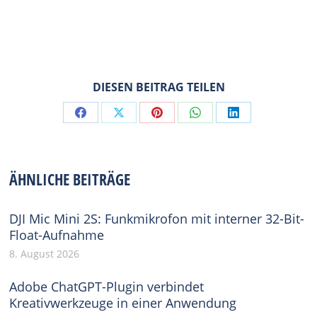
DIESEN BEITRAG TEILEN
Share
Share
Share
Share
Share
on
on
on
on
on
Facebook
X
Pinterest
WhatsApp
LinkedIn
ÄHNLICHE BEITRÄGE
DJI Mic Mini 2S: Funkmikrofon mit interner 32-Bit-
Float-Aufnahme
8. August 2026
Adobe ChatGPT-Plugin verbindet
Kreativwerkzeuge in einer Anwendung