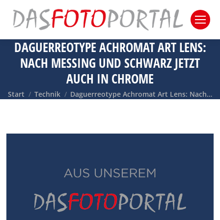
DAGUERREOTYPE ACHROMAT ART LENS:
NACH MESSING UND SCHWARZ JETZT
AUCH IN CHROME
Sie befinden sich hier:
Start
Technik
Daguerreotype Achromat Art Lens: Nach…