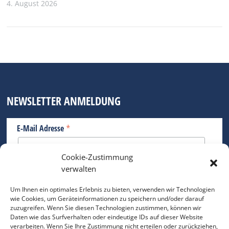
4. August 2026
NEWSLETTER ANMELDUNG
*
E-Mail Adresse
Cookie-Zustimmung
Bitte geben Sie Ihre E-Mail Adresse ein.
verwalten
*
verpflichtend
Um Ihnen ein optimales Erlebnis zu bieten, verwenden wir Technologien
wie Cookies, um Geräteinformationen zu speichern und/oder darauf
zuzugreifen. Wenn Sie diesen Technologien zustimmen, können wir
Daten wie das Surfverhalten oder eindeutige IDs auf dieser Website
verarbeiten. Wenn Sie Ihre Zustimmung nicht erteilen oder zurückziehen,