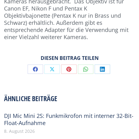
Kameras herausgebracht. Das Objektiv ist für
Canon EF, Nikon F und Pentax K
Objektivbajonette (Pentax K nur in Brass und
Schwarz) erhältlich. Außerdem gibt es
entsprechende Adapter für die Verwendung mit
einer Vielzahl weiterer Kameras.
DIESEN BEITRAG TEILEN
Share
Share
Share
Share
Share
on
on
on
on
on
Facebook
X
Pinterest
WhatsApp
LinkedIn
ÄHNLICHE BEITRÄGE
DJI Mic Mini 2S: Funkmikrofon mit interner 32-Bit-
Float-Aufnahme
8. August 2026