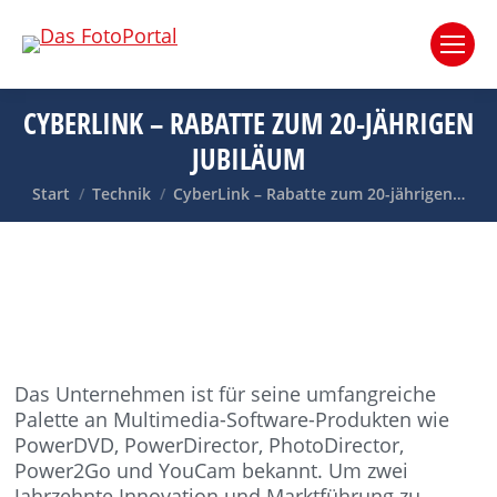
CYBERLINK – RABATTE ZUM 20-JÄHRIGEN
JUBILÄUM
Sie befinden sich hier:
Start
Technik
CyberLink – Rabatte zum 20-jährigen…
Das Unternehmen ist für seine umfangreiche
Palette an Multimedia-Software-Produkten wie
PowerDVD, PowerDirector, PhotoDirector,
Power2Go und YouCam bekannt. Um zwei
Jahrzehnte Innovation und Marktführung zu