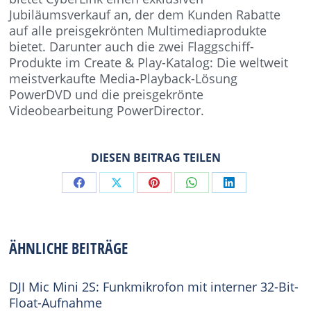
Jubiläumsverkauf an, der dem Kunden Rabatte
auf alle preisgekrönten Multimediaprodukte
bietet. Darunter auch die zwei Flaggschiff-
Produkte im Create & Play-Katalog: Die weltweit
meistverkaufte Media-Playback-Lösung
PowerDVD und die preisgekrönte
Videobearbeitung PowerDirector.
DIESEN BEITRAG TEILEN
Share
Share
Share
Share
Share
on
on
on
on
on
Facebook
X
Pinterest
WhatsApp
LinkedIn
ÄHNLICHE BEITRÄGE
DJI Mic Mini 2S: Funkmikrofon mit interner 32-Bit-
Float-Aufnahme