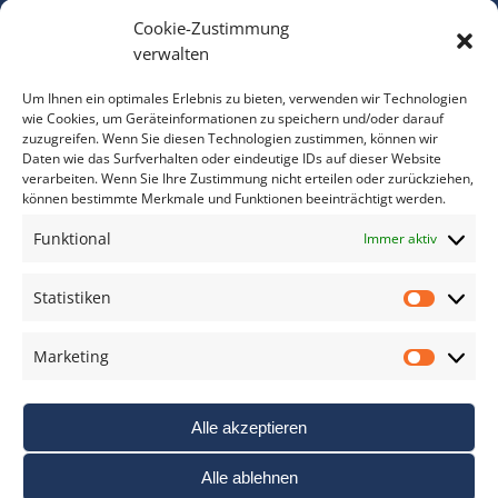
Cookie-Zustimmung
Bitte geben Sie Ihre E-Mail Adresse ein.
verwalten
*
verpflichtend
Um Ihnen ein optimales Erlebnis zu bieten, verwenden wir Technologien
wie Cookies, um Geräteinformationen zu speichern und/oder darauf
zuzugreifen. Wenn Sie diesen Technologien zustimmen, können wir
Daten wie das Surfverhalten oder eindeutige IDs auf dieser Website
verarbeiten. Wenn Sie Ihre Zustimmung nicht erteilen oder zurückziehen,
können bestimmte Merkmale und Funktionen beeinträchtigt werden.
DAS FOTO PRAXIS LEXIKON
Funktional
Immer aktiv
www.foto-praxis-lexikon.de
Statistiken
Statis
DAS FOTO PORTAL AUF FACEBOOK
Marketing
Marke
Alle akzeptieren
Alle ablehnen