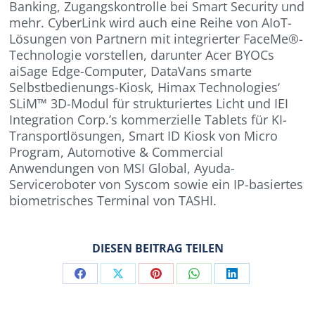
Banking, Zugangskontrolle bei Smart Security und
mehr. CyberLink wird auch eine Reihe von AIoT-
Lösungen von Partnern mit integrierter FaceMe®-
Technologie vorstellen, darunter Acer BYOCs
aiSage Edge-Computer, DataVans smarte
Selbstbedienungs-Kiosk, Himax Technologies‘
SLiM™ 3D-Modul für strukturiertes Licht und IEI
Integration Corp.’s kommerzielle Tablets für KI-
Transportlösungen, Smart ID Kiosk von Micro
Program, Automotive & Commercial
Anwendungen von MSI Global, Ayuda-
Serviceroboter von Syscom sowie ein IP-basiertes
biometrisches Terminal von TASHI.
DIESEN BEITRAG TEILEN
Share
Share
Share
Share
Share
on
on
on
on
on