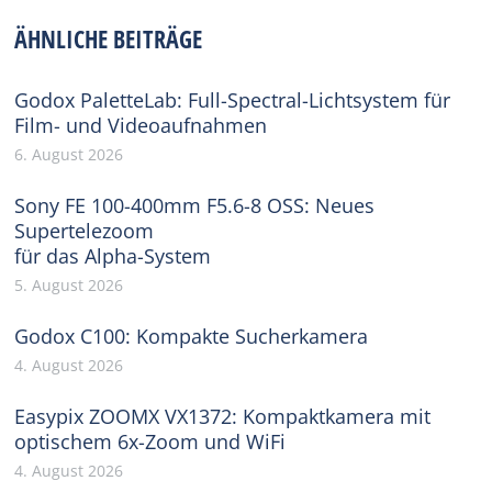
Facebook
X
Pinterest
WhatsApp
LinkedIn
ÄHNLICHE BEITRÄGE
Godox PaletteLab: Full-Spectral-Lichtsystem für
Film- und Videoaufnahmen
6. August 2026
Sony FE 100-400mm F5.6-8 OSS: Neues
Supertelezoom
für das Alpha-System
5. August 2026
Godox C100: Kompakte Sucherkamera
4. August 2026
Easypix ZOOMX VX1372: Kompaktkamera mit
optischem 6x-Zoom und WiFi
4. August 2026