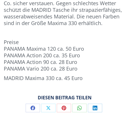
Co. sicher verstauen. Gegen schlechtes Wetter
schützt die MADRID Tasche ihr strapazierfähiges,
wasserabweisendes Material. Die neuen Farben
sind in der Größe Maxima 330 erhältlich.
Preise
PANAMA Maxima 120 ca. 50 Euro
PANAMA Action 200 ca. 35 Euro
PANAMA Action 90 ca. 28 Euro
PANAMA Vario 200 ca. 28 Euro
MADRID Maxima 330 ca. 45 Euro
DIESEN BEITRAG TEILEN
Share
Share
Share
Share
Share
on
on
on
on
on