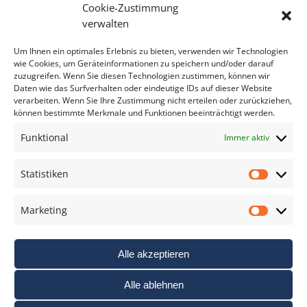
Cookie-Zustimmung
Bitte geben Sie Ihre E-Mail Adresse ein.
verwalten
*
verpflichtend
Um Ihnen ein optimales Erlebnis zu bieten, verwenden wir Technologien
wie Cookies, um Geräteinformationen zu speichern und/oder darauf
zuzugreifen. Wenn Sie diesen Technologien zustimmen, können wir
Daten wie das Surfverhalten oder eindeutige IDs auf dieser Website
verarbeiten. Wenn Sie Ihre Zustimmung nicht erteilen oder zurückziehen,
können bestimmte Merkmale und Funktionen beeinträchtigt werden.
DAS FOTO PRAXIS LEXIKON
Funktional
Immer aktiv
www.foto-praxis-lexikon.de
Statistiken
Statis
DAS FOTO PORTAL AUF FACEBOOK
Marketing
Marke
Alle akzeptieren
Alle ablehnen