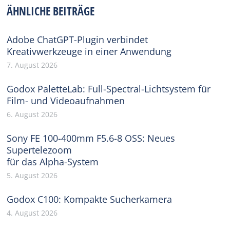
Facebook
X
Pinterest
WhatsApp
LinkedIn
ÄHNLICHE BEITRÄGE
Adobe ChatGPT-Plugin verbindet
Kreativwerkzeuge in einer Anwendung
7. August 2026
Godox PaletteLab: Full-Spectral-Lichtsystem für
Film- und Videoaufnahmen
6. August 2026
Sony FE 100-400mm F5.6-8 OSS: Neues
Supertelezoom
für das Alpha-System
5. August 2026
Godox C100: Kompakte Sucherkamera
4. August 2026