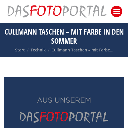
CULLMANN TASCHEN – MIT FARBE IN DEN
SOMMER
Sie befinden sich hier:
Start
Technik
Cullmann Taschen – mit Farbe…