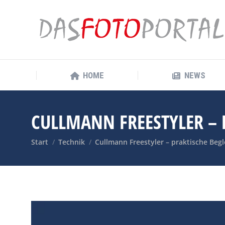
HOME
NEWS
HOME
NEWS
CULLMANN FREESTYLER – 
Sie befinden sich hier:
Start
Technik
Cullmann Freestyler – praktische Begl