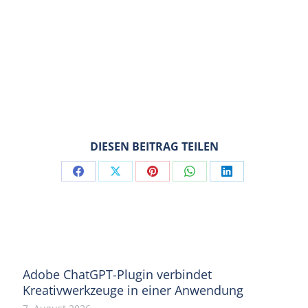
DIESEN BEITRAG TEILEN
Share
Share
Share
Share
Share
on
on
on
on
on
Facebook
X
Pinterest
WhatsApp
LinkedIn
Adobe ChatGPT-Plugin verbindet
Kreativwerkzeuge in einer Anwendung