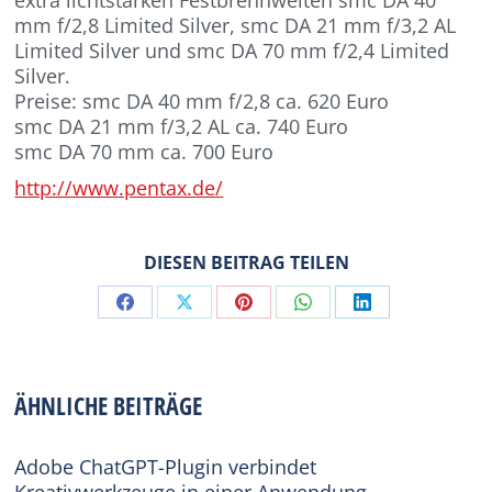
mm f/2,8 Limited Silver, smc DA 21 mm f/3,2 AL
Limited Silver und smc DA 70 mm f/2,4 Limited
Silver.
Preise: smc DA 40 mm f/2,8 ca. 620 Euro
smc DA 21 mm f/3,2 AL ca. 740 Euro
smc DA 70 mm ca. 700 Euro
http://www.pentax.de/
DIESEN BEITRAG TEILEN
Share
Share
Share
Share
Share
on
on
on
on
on
Facebook
X
Pinterest
WhatsApp
LinkedIn
ÄHNLICHE BEITRÄGE
Adobe ChatGPT-Plugin verbindet
Kreativwerkzeuge in einer Anwendung