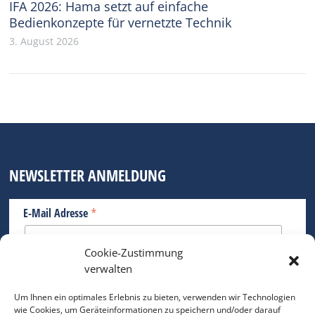
IFA 2026: Hama setzt auf einfache
Bedienkonzepte für vernetzte Technik
3. August 2026
NEWSLETTER ANMELDUNG
*
E-Mail Adresse
Cookie-Zustimmung
Bitte geben Sie Ihre E-Mail Adresse ein.
verwalten
*
verpflichtend
Um Ihnen ein optimales Erlebnis zu bieten, verwenden wir Technologien
wie Cookies, um Geräteinformationen zu speichern und/oder darauf