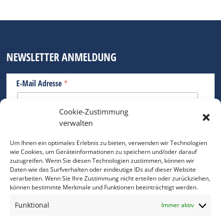
NEWSLETTER ANMELDUNG
*
E-Mail Adresse
Cookie-Zustimmung
Bitte geben Sie Ihre E-Mail Adresse ein.
verwalten
*
verpflichtend
Um Ihnen ein optimales Erlebnis zu bieten, verwenden wir Technologien
wie Cookies, um Geräteinformationen zu speichern und/oder darauf
zuzugreifen. Wenn Sie diesen Technologien zustimmen, können wir
Daten wie das Surfverhalten oder eindeutige IDs auf dieser Website
verarbeiten. Wenn Sie Ihre Zustimmung nicht erteilen oder zurückziehen,
können bestimmte Merkmale und Funktionen beeinträchtigt werden.
DAS FOTO PRAXIS LEXIKON
Funktional
Immer aktiv
www.foto-praxis-lexikon.de