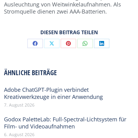
Ausleuchtung von Weitwinkelaufnahmen. Als
Stromquelle dienen zwei AAA-Batterien.
DIESEN BEITRAG TEILEN
Share
Share
Share
Share
Share
on
on
on
on
on
Facebook
X
Pinterest
WhatsApp
LinkedIn
ÄHNLICHE BEITRÄGE
Adobe ChatGPT-Plugin verbindet
Kreativwerkzeuge in einer Anwendung
7. August 2026
Godox PaletteLab: Full-Spectral-Lichtsystem für
Film- und Videoaufnahmen
6. August 2026