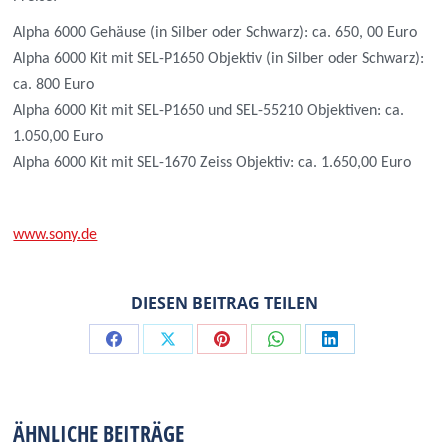
Alpha 6000 Gehäuse (in Silber oder Schwarz): ca. 650, 00 Euro
Alpha 6000 Kit mit SEL-P1650 Objektiv (in Silber oder Schwarz):
ca. 800 Euro
Alpha 6000 Kit mit SEL-P1650 und SEL-55210 Objektiven: ca.
1.050,00 Euro
Alpha 6000 Kit mit SEL-1670 Zeiss Objektiv: ca. 1.650,00 Euro
www.sony.de
DIESEN BEITRAG TEILEN
Share
Share
Share
Share
Share
on
on
on
on
on
Facebook
X
Pinterest
WhatsApp
LinkedIn
ÄHNLICHE BEITRÄGE