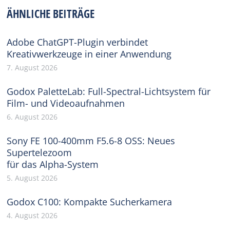
Facebook
X
Pinterest
WhatsApp
LinkedIn
ÄHNLICHE BEITRÄGE
Adobe ChatGPT-Plugin verbindet
Kreativwerkzeuge in einer Anwendung
7. August 2026
Godox PaletteLab: Full-Spectral-Lichtsystem für
Film- und Videoaufnahmen
6. August 2026
Sony FE 100-400mm F5.6-8 OSS: Neues
Supertelezoom
für das Alpha-System
5. August 2026
Godox C100: Kompakte Sucherkamera
4. August 2026