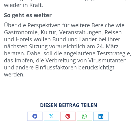
wieder in Kraft.
So geht es weiter
Über die Perspektiven für weitere Bereiche wie
Gastronomie, Kultur, Veranstaltungen, Reisen
und Hotels wollen Bund und Länder bei ihrer
nächsten Sitzung vorausichtlich am 24. März
beraten. Dabei soll die angelaufene Teststrategie,
das Impfen, die Verbreitung von Virusmutanten
und andere Einflussfaktoren berücksichtigt
werden.
DIESEN BEITRAG TEILEN
Share
Share
Share
Share
Share
on
on
on
on
on