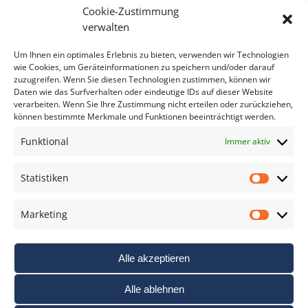
Cookie-Zustimmung
Bitte geben Sie Ihre E-Mail Adresse ein.
verwalten
*
verpflichtend
Um Ihnen ein optimales Erlebnis zu bieten, verwenden wir Technologien
wie Cookies, um Geräteinformationen zu speichern und/oder darauf
zuzugreifen. Wenn Sie diesen Technologien zustimmen, können wir
Daten wie das Surfverhalten oder eindeutige IDs auf dieser Website
verarbeiten. Wenn Sie Ihre Zustimmung nicht erteilen oder zurückziehen,
können bestimmte Merkmale und Funktionen beeinträchtigt werden.
DAS FOTO PRAXIS LEXIKON
Funktional
Immer aktiv
www.foto-praxis-lexikon.de
Statistiken
Statis
DAS FOTO PORTAL AUF FACEBOOK
Marketing
Marke
Alle akzeptieren
Alle ablehnen