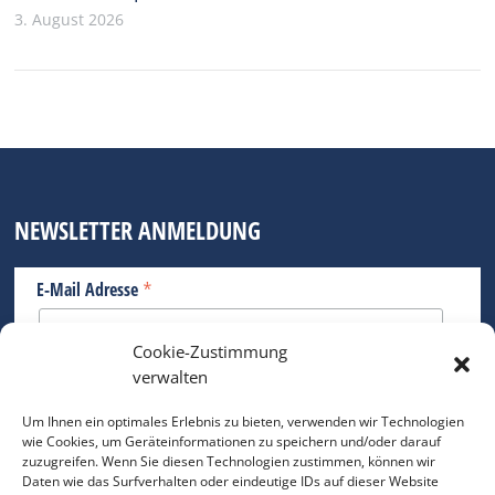
3. August 2026
NEWSLETTER ANMELDUNG
*
E-Mail Adresse
Cookie-Zustimmung
Bitte geben Sie Ihre E-Mail Adresse ein.
verwalten
*
verpflichtend
Um Ihnen ein optimales Erlebnis zu bieten, verwenden wir Technologien
wie Cookies, um Geräteinformationen zu speichern und/oder darauf
zuzugreifen. Wenn Sie diesen Technologien zustimmen, können wir
Daten wie das Surfverhalten oder eindeutige IDs auf dieser Website