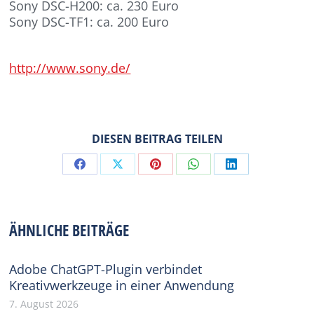
Sony DSC-H200: ca. 230 Euro
Sony DSC-TF1: ca. 200 Euro
http://www.sony.de/
DIESEN BEITRAG TEILEN
Share
Share
Share
Share
Share
on
on
on
on
on
Facebook
X
Pinterest
WhatsApp
LinkedIn
ÄHNLICHE BEITRÄGE
Adobe ChatGPT-Plugin verbindet
Kreativwerkzeuge in einer Anwendung
7. August 2026