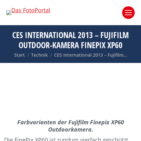
CES INTERNATIONAL 2013 – FUJIFILM
OUTDOOR-KAMERA FINEPIX XP60
Sie befinden sich hier:
Start
Technik
CES International 2013 – Fujifilm…
Farbvarianten der Fujifilm Finepix XP60
Outdoorkamera.
Die FinePix XP60 ist rundum vierfach geschützt