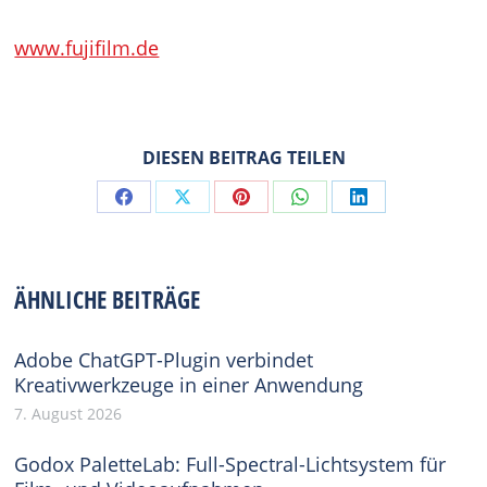
www.fujifilm.de
DIESEN BEITRAG TEILEN
Share
Share
Share
Share
Share
on
on
on
on
on
Facebook
X
Pinterest
WhatsApp
LinkedIn
ÄHNLICHE BEITRÄGE
Adobe ChatGPT-Plugin verbindet
Kreativwerkzeuge in einer Anwendung
7. August 2026
Godox PaletteLab: Full-Spectral-Lichtsystem für