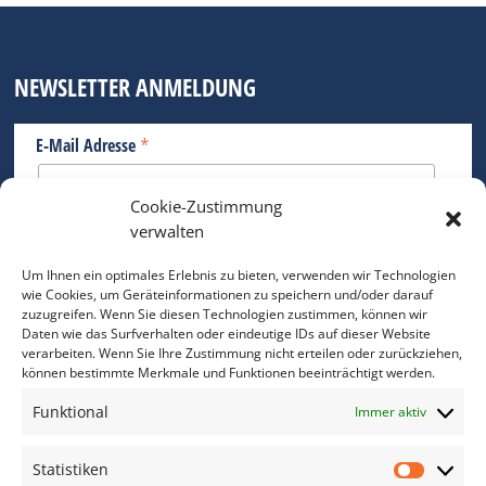
NEWSLETTER ANMELDUNG
*
E-Mail Adresse
Cookie-Zustimmung
Bitte geben Sie Ihre E-Mail Adresse ein.
verwalten
*
verpflichtend
Um Ihnen ein optimales Erlebnis zu bieten, verwenden wir Technologien
wie Cookies, um Geräteinformationen zu speichern und/oder darauf
zuzugreifen. Wenn Sie diesen Technologien zustimmen, können wir
Daten wie das Surfverhalten oder eindeutige IDs auf dieser Website
verarbeiten. Wenn Sie Ihre Zustimmung nicht erteilen oder zurückziehen,
können bestimmte Merkmale und Funktionen beeinträchtigt werden.
DAS FOTO PRAXIS LEXIKON
Funktional
Immer aktiv
www.foto-praxis-lexikon.de
Statistiken
Statis