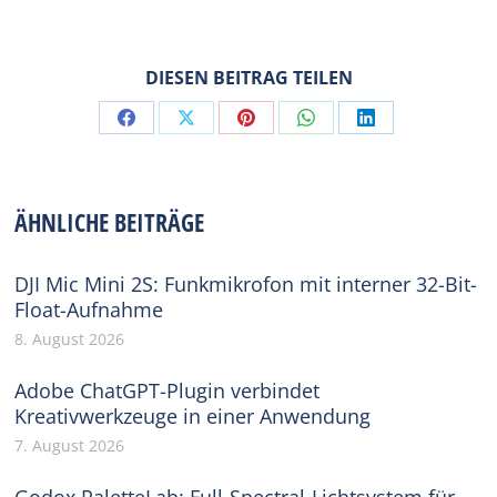
DIESEN BEITRAG TEILEN
Share
Share
Share
Share
Share
on
on
on
on
on
Facebook
X
Pinterest
WhatsApp
LinkedIn
ÄHNLICHE BEITRÄGE
DJI Mic Mini 2S: Funkmikrofon mit interner 32-Bit-
Float-Aufnahme
8. August 2026
Adobe ChatGPT-Plugin verbindet
Kreativwerkzeuge in einer Anwendung
7. August 2026
Godox PaletteLab: Full-Spectral-Lichtsystem für