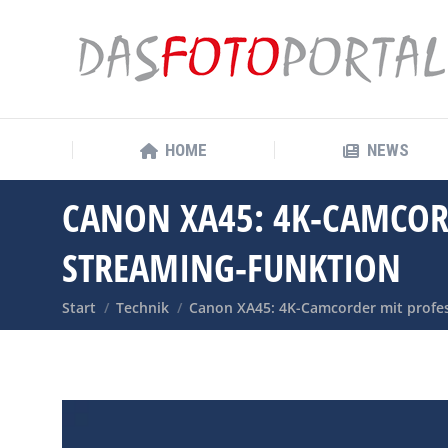
HOME
NEWS
HOME
NEWS
CANON XA45: 4K-CAMCOR
STREAMING-FUNKTION
Sie befinden sich hier:
Start
Technik
Canon XA45: 4K-Camcorder mit profes