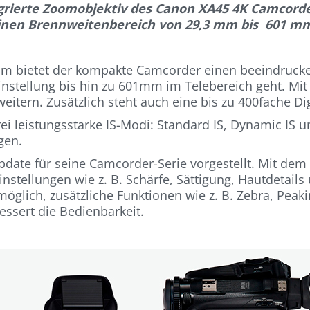
grierte Zoomobjektiv des Canon XA45 4K Camcorde
inen Brennweitenbereich von 29,3 mm bis 601 m
oom bietet der kompakte Camcorder einen beeindruc
einstellung bis hin zu 601mm im Telebereich geht. Mit
eitern. Zusätzlich steht auch eine bis zu 400fache D
drei leistungsstarke IS-Modi: Standard IS, Dynamic IS
gen.
ate für seine Camcorder-Serie vorgestellt. Mit dem
ldeinstellungen wie z. B. Schärfe, Sättigung, Hautdeta
möglich, zusätzliche Funktionen wie z. B. Zebra, Peak
essert die Bedienbarkeit.