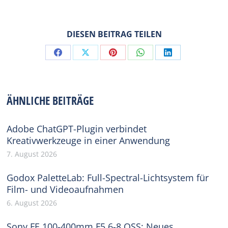
DIESEN BEITRAG TEILEN
Share
Share
Share
Share
Share
on
on
on
on
on
Facebook
X
Pinterest
WhatsApp
LinkedIn
ÄHNLICHE BEITRÄGE
Adobe ChatGPT-Plugin verbindet
Kreativwerkzeuge in einer Anwendung
7. August 2026
Godox PaletteLab: Full-Spectral-Lichtsystem für
Film- und Videoaufnahmen
6. August 2026
Sony FE 100-400mm F5.6-8 OSS: Neues