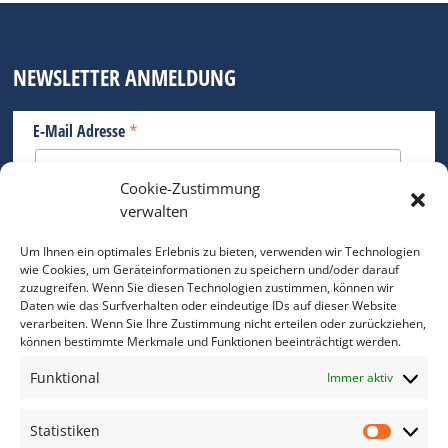
NEWSLETTER ANMELDUNG
*
E-Mail Adresse
Cookie-Zustimmung
Bitte geben Sie Ihre E-Mail Adresse ein.
verwalten
*
verpflichtend
Um Ihnen ein optimales Erlebnis zu bieten, verwenden wir Technologien
wie Cookies, um Geräteinformationen zu speichern und/oder darauf
zuzugreifen. Wenn Sie diesen Technologien zustimmen, können wir
Daten wie das Surfverhalten oder eindeutige IDs auf dieser Website
verarbeiten. Wenn Sie Ihre Zustimmung nicht erteilen oder zurückziehen,
können bestimmte Merkmale und Funktionen beeinträchtigt werden.
DAS FOTO PRAXIS LEXIKON
Funktional
Immer aktiv
www.foto-praxis-lexikon.de
Statistiken
Statis