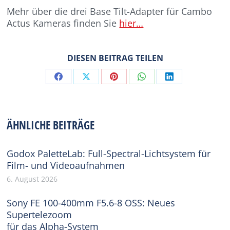
Mehr über die drei Base Tilt-Adapter für Cambo
Actus Kameras finden Sie
hier…
DIESEN BEITRAG TEILEN
Share
Share
Share
Share
Share
on
on
on
on
on
Facebook
X
Pinterest
WhatsApp
LinkedIn
ÄHNLICHE BEITRÄGE
Godox PaletteLab: Full-Spectral-Lichtsystem für
Film- und Videoaufnahmen
6. August 2026
Sony FE 100-400mm F5.6-8 OSS: Neues
Supertelezoom
für das Alpha-System