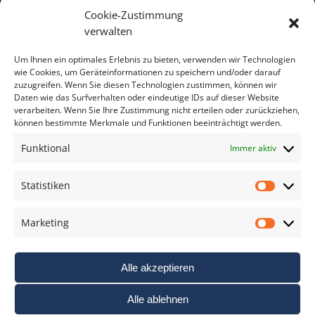
Cookie-Zustimmung
Bitte geben Sie Ihre E-Mail Adresse ein.
verwalten
*
verpflichtend
Um Ihnen ein optimales Erlebnis zu bieten, verwenden wir Technologien
wie Cookies, um Geräteinformationen zu speichern und/oder darauf
zuzugreifen. Wenn Sie diesen Technologien zustimmen, können wir
Daten wie das Surfverhalten oder eindeutige IDs auf dieser Website
verarbeiten. Wenn Sie Ihre Zustimmung nicht erteilen oder zurückziehen,
können bestimmte Merkmale und Funktionen beeinträchtigt werden.
DAS FOTO PRAXIS LEXIKON
Funktional
Immer aktiv
www.foto-praxis-lexikon.de
Statistiken
Statis
DAS FOTO PORTAL AUF FACEBOOK
Marketing
Marke
Alle akzeptieren
Alle ablehnen