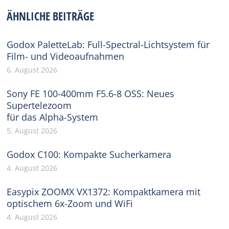
Facebook
X
Pinterest
WhatsApp
LinkedIn
ÄHNLICHE BEITRÄGE
Godox PaletteLab: Full-Spectral-Lichtsystem für
Film- und Videoaufnahmen
6. August 2026
Sony FE 100-400mm F5.6-8 OSS: Neues
Supertelezoom
für das Alpha-System
5. August 2026
Godox C100: Kompakte Sucherkamera
4. August 2026
Easypix ZOOMX VX1372: Kompaktkamera mit
optischem 6x-Zoom und WiFi
4. August 2026