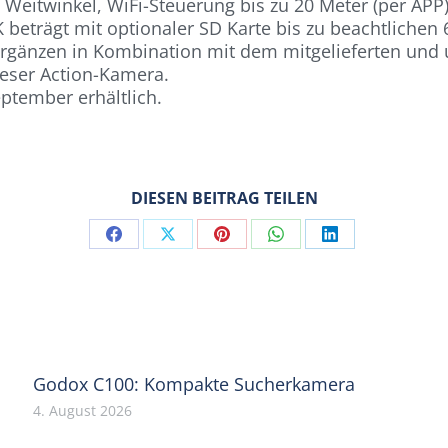
 Weitwinkel, WiFi-Steuerung bis zu 20 Meter (per APP
 beträgt mit optionaler SD Karte bis zu beachtlich
ergänzen in Kombination mit dem mitgelieferten un
dieser Action-Kamera.
ptember erhältlich.
DIESEN BEITRAG TEILEN
Share
Share
Share
Share
Share
on
on
on
on
on
Facebook
X
Pinterest
WhatsApp
LinkedIn
Godox C100: Kompakte Sucherkamera
4. August 2026