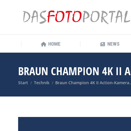
HOME
NEWS
HOME
NEWS
BRAUN CHAMPION 4K II 
Sie befinden sich hier:
Start
Technik
Braun Champion 4K II Action-Kamera