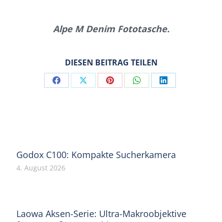
Alpe M Denim Fototasche.
DIESEN BEITRAG TEILEN
Share
Share
Share
Share
Share
on
on
on
on
on
Facebook
X
Pinterest
WhatsApp
LinkedIn
Godox C100: Kompakte Sucherkamera
4. August 2026
Laowa Aksen-Serie: Ultra-Makroobjektive