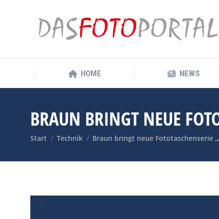
HOME
NEWS
HOME
NEWS
BRAUN BRINGT NEUE FOTO
Sie befinden sich hier:
Start
Technik
Braun bringt neue Fototaschenserie „