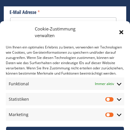
*
E-Mail Adresse
Cookie-Zustimmung
Bitte geben Sie Ihre E-Mail Adresse ein.
verwalten
*
verpflichtend
Um Ihnen ein optimales Erlebnis zu bieten, verwenden wir Technologien
wie Cookies, um Geräteinformationen zu speichern und/oder darauf
zuzugreifen. Wenn Sie diesen Technologien zustimmen, können wir
Daten wie das Surfverhalten oder eindeutige IDs auf dieser Website
verarbeiten. Wenn Sie Ihre Zustimmung nicht erteilen oder zurückziehen,
können bestimmte Merkmale und Funktionen beeinträchtigt werden.
DAS FOTO PRAXIS LEXIKON
Funktional
Immer aktiv
www.foto-praxis-lexikon.de
Statistiken
Statis
DAS FOTO PORTAL AUF FACEBOOK
Marketing
Marke