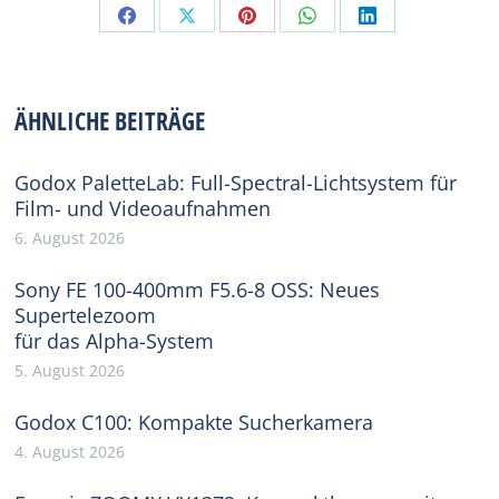
Share
Share
Share
Share
Share
on
on
on
on
on
Facebook
X
Pinterest
WhatsApp
LinkedIn
ÄHNLICHE BEITRÄGE
Godox PaletteLab: Full-Spectral-Lichtsystem für
Film- und Videoaufnahmen
6. August 2026
Sony FE 100-400mm F5.6-8 OSS: Neues
Supertelezoom
für das Alpha-System
5. August 2026
Godox C100: Kompakte Sucherkamera
4. August 2026