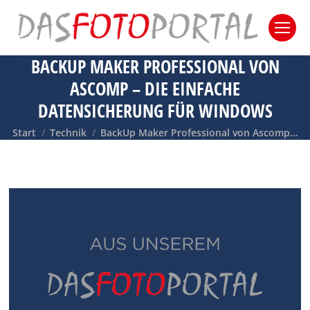
BACKUP MAKER PROFESSIONAL VON
ASCOMP – DIE EINFACHE
DATENSICHERUNG FÜR WINDOWS
Sie befinden sich hier:
Start
Technik
BackUp Maker Professional von Ascomp…