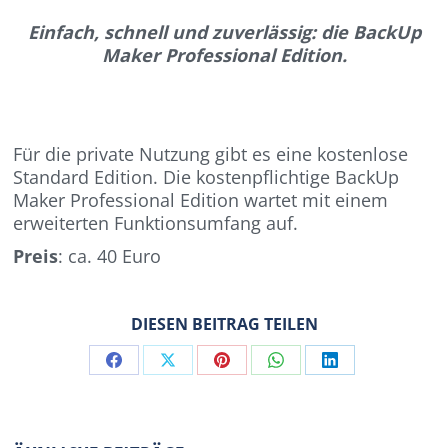
Einfach, schnell und zuverlässig: die BackUp
Maker Professional Edition.
Für die private Nutzung gibt es eine kostenlose
Standard Edition. Die kostenpflichtige BackUp
Maker Professional Edition wartet mit einem
erweiterten Funktionsumfang auf.
Preis
: ca. 40 Euro
DIESEN BEITRAG TEILEN
Share
Share
Share
Share
Share
on
on
on
on
on
Facebook
X
Pinterest
WhatsApp
LinkedIn