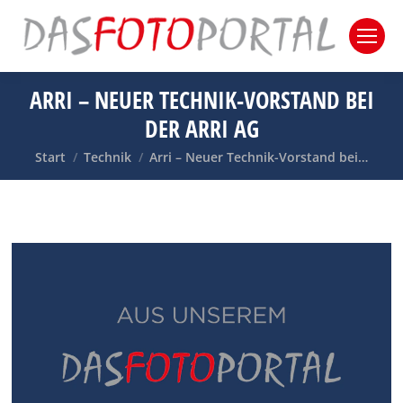
ARRI – NEUER TECHNIK-VORSTAND BEI
DER ARRI AG
Sie befinden sich hier:
Start
Technik
Arri – Neuer Technik-Vorstand bei…