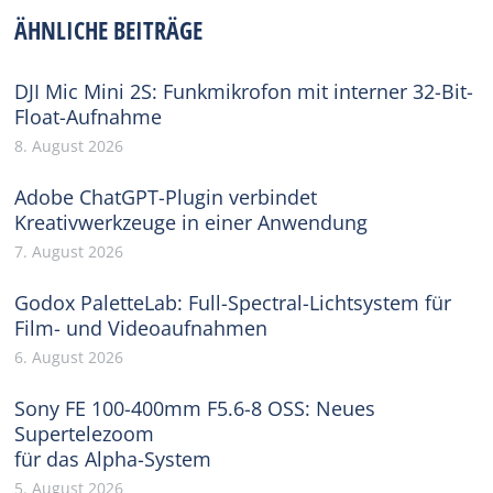
Facebook
X
Pinterest
WhatsApp
LinkedIn
ÄHNLICHE BEITRÄGE
DJI Mic Mini 2S: Funkmikrofon mit interner 32-Bit-
Float-Aufnahme
8. August 2026
Adobe ChatGPT-Plugin verbindet
Kreativwerkzeuge in einer Anwendung
7. August 2026
Godox PaletteLab: Full-Spectral-Lichtsystem für
Film- und Videoaufnahmen
6. August 2026
Sony FE 100-400mm F5.6-8 OSS: Neues
Supertelezoom
für das Alpha-System
5. August 2026