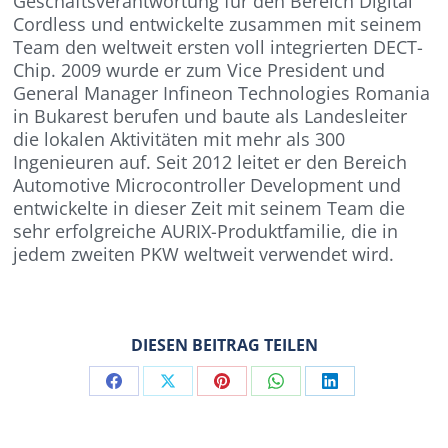
Geschäftsverantwortung für den Bereich Digital
Cordless und entwickelte zusammen mit seinem
Team den weltweit ersten voll integrierten DECT-
Chip. 2009 wurde er zum Vice President und
General Manager Infineon Technologies Romania
in Bukarest berufen und baute als Landesleiter
die lokalen Aktivitäten mit mehr als 300
Ingenieuren auf. Seit 2012 leitet er den Bereich
Automotive Microcontroller Development und
entwickelte in dieser Zeit mit seinem Team die
sehr erfolgreiche AURIX-Produktfamilie, die in
jedem zweiten PKW weltweit verwendet wird.
DIESEN BEITRAG TEILEN
Share
Share
Share
Share
Share
on
on
on
on
on