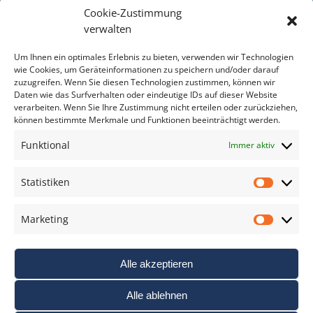
Cookie-Zustimmung
Bitte geben Sie Ihre E-Mail Adresse ein.
verwalten
*
verpflichtend
Um Ihnen ein optimales Erlebnis zu bieten, verwenden wir Technologien
wie Cookies, um Geräteinformationen zu speichern und/oder darauf
zuzugreifen. Wenn Sie diesen Technologien zustimmen, können wir
Daten wie das Surfverhalten oder eindeutige IDs auf dieser Website
verarbeiten. Wenn Sie Ihre Zustimmung nicht erteilen oder zurückziehen,
können bestimmte Merkmale und Funktionen beeinträchtigt werden.
DAS FOTO PRAXIS LEXIKON
Funktional
Immer aktiv
www.foto-praxis-lexikon.de
Statistiken
Statis
DAS FOTO PORTAL AUF FACEBOOK
Marketing
Marke
Alle akzeptieren
Alle ablehnen