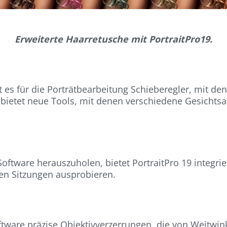
Erweiterte Haarretusche mit PortraitPro19.
t es für die Porträtbearbeitung Schieberegler, mit d
 bietet neue Tools, mit denen verschiedene Gesichts
oftware herauszuholen, bietet PortraitPro 19 integri
ven Sitzungen ausprobieren.
oftware präzise Objektivverzerrungen, die von Weitwi