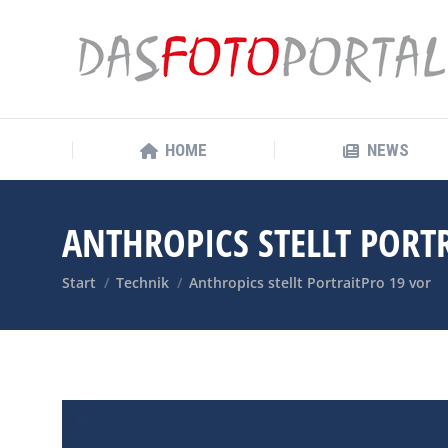
HOME
NEWS
HOME
NEWS
ANTHROPICS STELLT PORT
Sie befinden sich hier:
Start
Technik
Anthropics stellt PortraitPro 19 vor