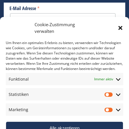
*
E-Mail Adresse
Cookie-Zustimmung
Bitte geben Sie Ihre E-Mail Adresse ein.
verwalten
*
verpflichtend
Um Ihnen ein optimales Erlebnis zu bieten, verwenden wir Technologien
wie Cookies, um Geräteinformationen zu speichern und/oder darauf
zuzugreifen. Wenn Sie diesen Technologien zustimmen, können wir
Daten wie das Surfverhalten oder eindeutige IDs auf dieser Website
verarbeiten. Wenn Sie Ihre Zustimmung nicht erteilen oder zurückziehen,
können bestimmte Merkmale und Funktionen beeinträchtigt werden.
DAS FOTO PRAXIS LEXIKON
Funktional
Immer aktiv
www.foto-praxis-lexikon.de
Statistiken
Statis
DAS FOTO PORTAL AUF FACEBOOK
Marketing
Marke
Alle akzeptieren