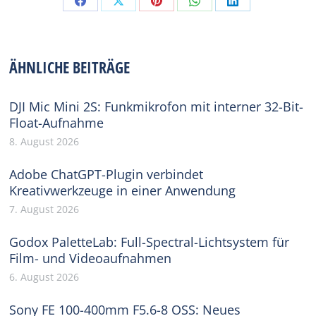
Share
Share
Share
Share
Share
on
on
on
on
on
Facebook
X
Pinterest
WhatsApp
LinkedIn
ÄHNLICHE BEITRÄGE
DJI Mic Mini 2S: Funkmikrofon mit interner 32-Bit-
Float-Aufnahme
8. August 2026
Adobe ChatGPT-Plugin verbindet
Kreativwerkzeuge in einer Anwendung
7. August 2026
Godox PaletteLab: Full-Spectral-Lichtsystem für
Film- und Videoaufnahmen
6. August 2026
Sony FE 100-400mm F5.6-8 OSS: Neues