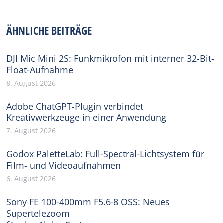
on
on
on
on
on
Facebook
X
Pinterest
WhatsApp
LinkedIn
ÄHNLICHE BEITRÄGE
DJI Mic Mini 2S: Funkmikrofon mit interner 32-Bit-
Float-Aufnahme
8. August 2026
Adobe ChatGPT-Plugin verbindet
Kreativwerkzeuge in einer Anwendung
7. August 2026
Godox PaletteLab: Full-Spectral-Lichtsystem für
Film- und Videoaufnahmen
6. August 2026
Sony FE 100-400mm F5.6-8 OSS: Neues
Supertelezoom