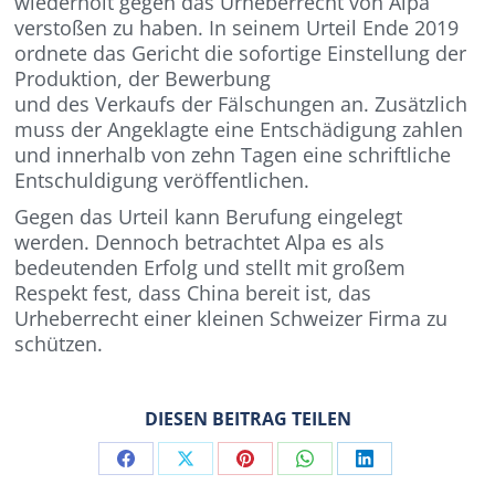
wiederholt gegen das Urheberrecht von Alpa
verstoßen zu haben. In seinem Urteil Ende 2019
ordnete das Gericht die sofortige Einstellung der
Produktion, der Bewerbung
und des Verkaufs der Fälschungen an. Zusätzlich
muss der Angeklagte eine Entschädigung zahlen
und innerhalb von zehn Tagen eine schriftliche
Entschuldigung veröffentlichen.
Gegen das Urteil kann Berufung eingelegt
werden. Dennoch betrachtet Alpa es als
bedeutenden Erfolg und stellt mit großem
Respekt fest, dass China bereit ist, das
Urheberrecht einer kleinen Schweizer Firma zu
schützen.
DIESEN BEITRAG TEILEN
Share
Share
Share
Share
Share