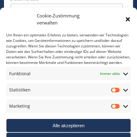
Cookie-Zustimmung
Bitte geben Sie Ihre E-Mail Adresse ein.
verwalten
*
verpflichtend
Um Ihnen ein optimales Erlebnis zu bieten, verwenden wir Technologien
wie Cookies, um Geräteinformationen zu speichern und/oder darauf
zuzugreifen. Wenn Sie diesen Technologien zustimmen, können wir
Daten wie das Surfverhalten oder eindeutige IDs auf dieser Website
verarbeiten. Wenn Sie Ihre Zustimmung nicht erteilen oder zurückziehen,
können bestimmte Merkmale und Funktionen beeinträchtigt werden.
DAS FOTO PRAXIS LEXIKON
Funktional
Immer aktiv
www.foto-praxis-lexikon.de
Statistiken
Statis
DAS FOTO PORTAL AUF FACEBOOK
Marketing
Marke
Alle akzeptieren