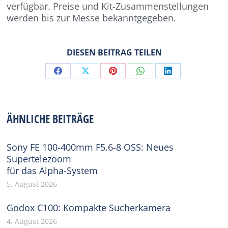
verfügbar. Preise und Kit-Zusammenstellungen
werden bis zur Messe bekanntgegeben.
DIESEN BEITRAG TEILEN
Share
Share
Share
Share
Share
on
on
on
on
on
Facebook
X
Pinterest
WhatsApp
LinkedIn
ÄHNLICHE BEITRÄGE
Sony FE 100-400mm F5.6-8 OSS: Neues
Supertelezoom
für das Alpha-System
5. August 2026
Godox C100: Kompakte Sucherkamera
4. August 2026