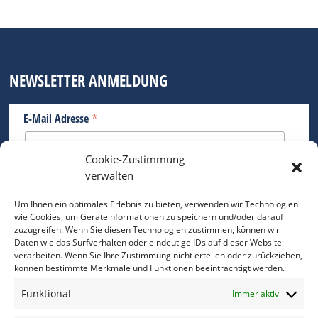
NEWSLETTER ANMELDUNG
*
E-Mail Adresse
Cookie-Zustimmung
Bitte geben Sie Ihre E-Mail Adresse ein.
verwalten
*
verpflichtend
Um Ihnen ein optimales Erlebnis zu bieten, verwenden wir Technologien
wie Cookies, um Geräteinformationen zu speichern und/oder darauf
zuzugreifen. Wenn Sie diesen Technologien zustimmen, können wir
Daten wie das Surfverhalten oder eindeutige IDs auf dieser Website
verarbeiten. Wenn Sie Ihre Zustimmung nicht erteilen oder zurückziehen,
können bestimmte Merkmale und Funktionen beeinträchtigt werden.
DAS FOTO PRAXIS LEXIKON
Funktional
Immer aktiv
www.foto-praxis-lexikon.de