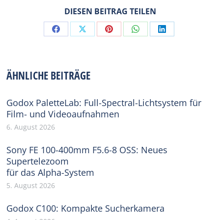
DIESEN BEITRAG TEILEN
Share
Share
Share
Share
Share
on
on
on
on
on
Facebook
X
Pinterest
WhatsApp
LinkedIn
ÄHNLICHE BEITRÄGE
Godox PaletteLab: Full-Spectral-Lichtsystem für
Film- und Videoaufnahmen
6. August 2026
Sony FE 100-400mm F5.6-8 OSS: Neues
Supertelezoom
für das Alpha-System
5. August 2026
Godox C100: Kompakte Sucherkamera