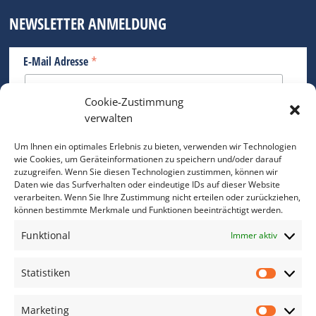
NEWSLETTER ANMELDUNG
*
E-Mail Adresse
Cookie-Zustimmung
Bitte geben Sie Ihre E-Mail Adresse ein.
verwalten
*
verpflichtend
Um Ihnen ein optimales Erlebnis zu bieten, verwenden wir Technologien
wie Cookies, um Geräteinformationen zu speichern und/oder darauf
zuzugreifen. Wenn Sie diesen Technologien zustimmen, können wir
Daten wie das Surfverhalten oder eindeutige IDs auf dieser Website
verarbeiten. Wenn Sie Ihre Zustimmung nicht erteilen oder zurückziehen,
können bestimmte Merkmale und Funktionen beeinträchtigt werden.
DAS FOTO PRAXIS LEXIKON
Funktional
Immer aktiv
www.foto-praxis-lexikon.de
Statistiken
Statis
DAS FOTO PORTAL AUF FACEBOOK
Marketing