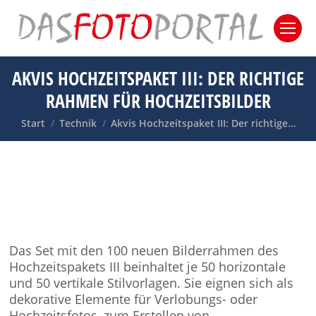
AKVIS HOCHZEITSPAKET III: DER RICHTIGE
RAHMEN FÜR HOCHZEITSBILDER
Sie befinden sich hier:
Start
Technik
Akvis Hochzeitspaket III: Der richtige…
Das Set mit den 100 neuen Bilderrahmen des
Hochzeitspakets III beinhaltet je 50 horizontale
und 50 vertikale Stilvorlagen. Sie eignen sich als
dekorative Elemente für Verlobungs- oder
Hochzeitsfotos, zum Erstellen von