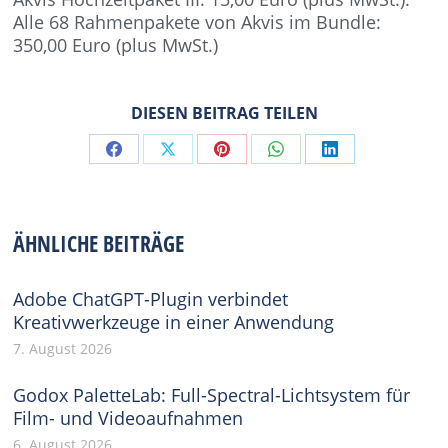
Alle 68 Rahmenpakete von Akvis im Bundle:
350,00 Euro (plus MwSt.)
DIESEN BEITRAG TEILEN
Share
Share
Share
Share
Share
on
on
on
on
on
Facebook
X
Pinterest
WhatsApp
LinkedIn
ÄHNLICHE BEITRÄGE
Adobe ChatGPT-Plugin verbindet
Kreativwerkzeuge in einer Anwendung
7. August 2026
Godox PaletteLab: Full-Spectral-Lichtsystem für
Film- und Videoaufnahmen
6. August 2026