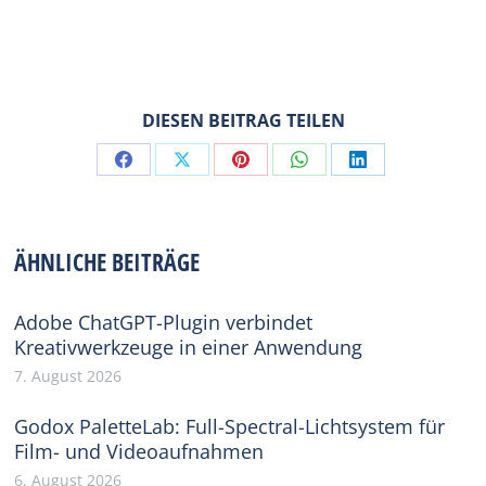
DIESEN BEITRAG TEILEN
Share
Share
Share
Share
Share
on
on
on
on
on
Facebook
X
Pinterest
WhatsApp
LinkedIn
ÄHNLICHE BEITRÄGE
Adobe ChatGPT-Plugin verbindet
Kreativwerkzeuge in einer Anwendung
7. August 2026
Godox PaletteLab: Full-Spectral-Lichtsystem für
Film- und Videoaufnahmen
6. August 2026