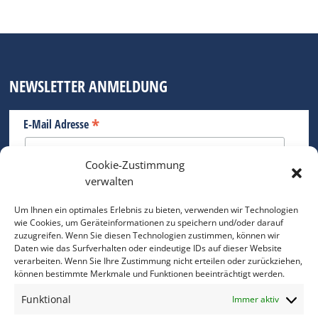
NEWSLETTER ANMELDUNG
*
E-Mail Adresse
Cookie-Zustimmung
Bitte geben Sie Ihre E-Mail Adresse ein.
verwalten
*
verpflichtend
Um Ihnen ein optimales Erlebnis zu bieten, verwenden wir Technologien
wie Cookies, um Geräteinformationen zu speichern und/oder darauf
zuzugreifen. Wenn Sie diesen Technologien zustimmen, können wir
Daten wie das Surfverhalten oder eindeutige IDs auf dieser Website
verarbeiten. Wenn Sie Ihre Zustimmung nicht erteilen oder zurückziehen,
können bestimmte Merkmale und Funktionen beeinträchtigt werden.
DAS FOTO PRAXIS LEXIKON
Funktional
Immer aktiv
www.foto-praxis-lexikon.de