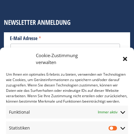
NEWSLETTER ANMELDUNG
*
E-Mail Adresse
Cookie-Zustimmung
Bitte geben Sie Ihre E-Mail Adresse ein.
verwalten
*
verpflichtend
Um Ihnen ein optimales Erlebnis zu bieten, verwenden wir Technologien
wie Cookies, um Geräteinformationen zu speichern und/oder darauf
zuzugreifen. Wenn Sie diesen Technologien zustimmen, können wir
Daten wie das Surfverhalten oder eindeutige IDs auf dieser Website
verarbeiten. Wenn Sie Ihre Zustimmung nicht erteilen oder zurückziehen,
können bestimmte Merkmale und Funktionen beeinträchtigt werden.
DAS FOTO PRAXIS LEXIKON
Funktional
Immer aktiv
www.foto-praxis-lexikon.de
Statistiken
Statis