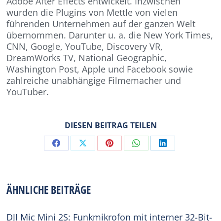
Adobe After Effects entwickelt. Inzwischen
wurden die Plugins von Mettle von vielen
führenden Unternehmen auf der ganzen Welt
übernommen. Darunter u. a. die New York Times,
CNN, Google, YouTube, Discovery VR,
DreamWorks TV, National Geographic,
Washington Post, Apple und Facebook sowie
zahlreiche unabhängige Filmemacher und
YouTuber.
DIESEN BEITRAG TEILEN
Share
Share
Share
Share
Share
on
on
on
on
on
Facebook
X
Pinterest
WhatsApp
LinkedIn
ÄHNLICHE BEITRÄGE
DJI Mic Mini 2S: Funkmikrofon mit interner 32-Bit-