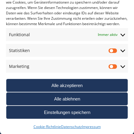
wie Cookies, um Geräteinformationen zu speichern und/oder darauf
zuzugreifen. Wenn Sie diesen Technologien zustimmen, können wir
Daten wie das Surfverhalten oder eindeutige IDs auf dieser Website
verarbeiten. Wenn Sie Ihre Zustimmung nicht erteilen oder zurückziehen,
können bestimmte Merkmale und Funktionen beeinträchtigt werden.
DAS FOTO PRAXIS LEXIKON
Funktional
Immer aktiv
www.foto-praxis-lexikon.de
Statistiken
Statis
DAS FOTO PORTAL AUF FACEBOOK
Marketing
Marke
Alle akzeptieren
Alle ablehnen
Einstellungen speichern
Nutzungsbedigungen / AGB’s
Impressum
Datenschutz
Cookie-Richtlinie
Datenschutz
Impressum
Haftungsausschluss
Cookie-Richtlinie (EU)
Links