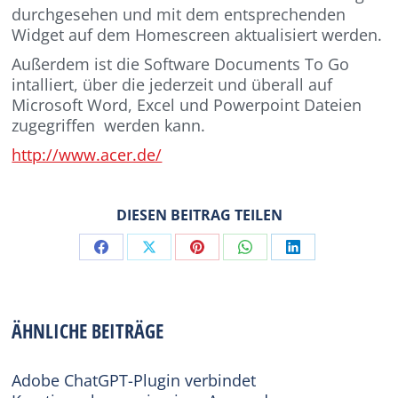
durchgesehen und mit dem entsprechenden
Widget auf dem Homescreen aktualisiert werden.
Außerdem ist die Software Documents To Go
intalliert, über die jederzeit und überall auf
Microsoft Word, Excel und Powerpoint Dateien
zugegriffen werden kann.
http://www.acer.de/
DIESEN BEITRAG TEILEN
Share
Share
Share
Share
Share
on
on
on
on
on
Facebook
X
Pinterest
WhatsApp
LinkedIn
ÄHNLICHE BEITRÄGE
Adobe ChatGPT-Plugin verbindet