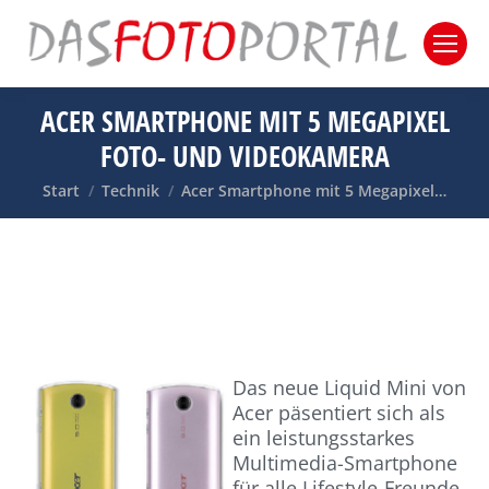
ACER SMARTPHONE MIT 5 MEGAPIXEL
FOTO- UND VIDEOKAMERA
Sie befinden sich hier:
Start
Technik
Acer Smartphone mit 5 Megapixel…
Das neue Liquid Mini von
Acer päsentiert sich als
ein leistungsstarkes
Multimedia-Smartphone
für alle Lifestyle-Freunde.