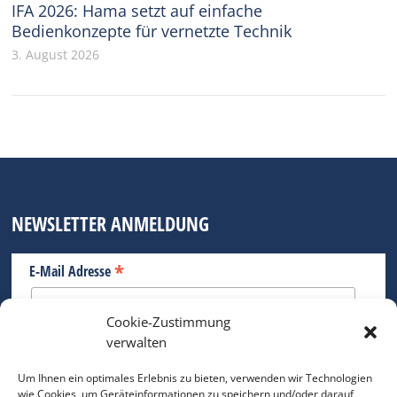
IFA 2026: Hama setzt auf einfache
Bedienkonzepte für vernetzte Technik
3. August 2026
NEWSLETTER ANMELDUNG
*
E-Mail Adresse
Cookie-Zustimmung
Bitte geben Sie Ihre E-Mail Adresse ein.
verwalten
*
verpflichtend
Um Ihnen ein optimales Erlebnis zu bieten, verwenden wir Technologien
wie Cookies, um Geräteinformationen zu speichern und/oder darauf