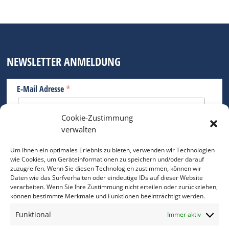
NEWSLETTER ANMELDUNG
*
E-Mail Adresse
Cookie-Zustimmung
Bitte geben Sie Ihre E-Mail Adresse ein.
verwalten
*
verpflichtend
Um Ihnen ein optimales Erlebnis zu bieten, verwenden wir Technologien
wie Cookies, um Geräteinformationen zu speichern und/oder darauf
zuzugreifen. Wenn Sie diesen Technologien zustimmen, können wir
Daten wie das Surfverhalten oder eindeutige IDs auf dieser Website
verarbeiten. Wenn Sie Ihre Zustimmung nicht erteilen oder zurückziehen,
können bestimmte Merkmale und Funktionen beeinträchtigt werden.
DAS FOTO PRAXIS LEXIKON
Funktional
Immer aktiv
www.foto-praxis-lexikon.de