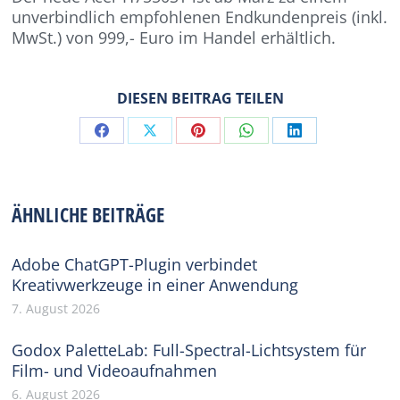
unverbindlich empfohlenen Endkundenpreis (inkl.
MwSt.) von 999,- Euro im Handel erhältlich.
DIESEN BEITRAG TEILEN
Share
Share
Share
Share
Share
on
on
on
on
on
Facebook
X
Pinterest
WhatsApp
LinkedIn
ÄHNLICHE BEITRÄGE
Adobe ChatGPT-Plugin verbindet
Kreativwerkzeuge in einer Anwendung
7. August 2026
Godox PaletteLab: Full-Spectral-Lichtsystem für
Film- und Videoaufnahmen
6. August 2026